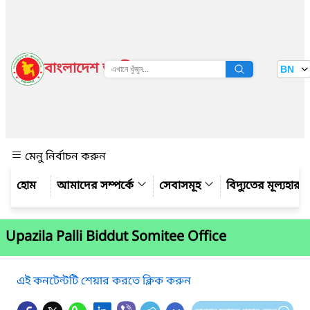
বাংলাদেশ জাতীয় তথ্য বাতায়ন
BN
দেখুন
মেনু নির্বাচন করুন
আমাদের সম্পর্কে
সেবাসমূহ
বিদ্যুতের মূল্যহার
Upazila Palli Biddut Somitee Office
এই কনটেন্টটি শেয়ার করতে ক্লিক করুন