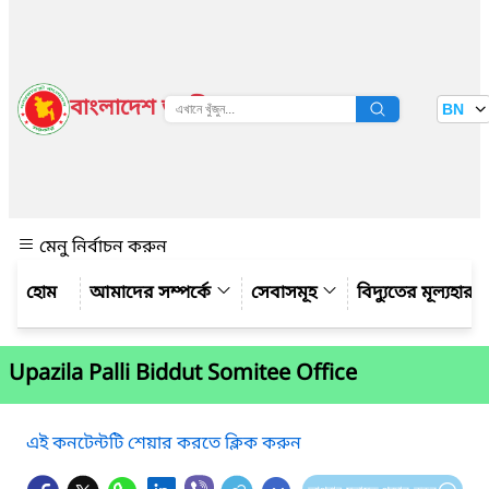
বাংলাদেশ জাতীয় তথ্য বাতায়ন
BN
দেখুন
মেনু নির্বাচন করুন
আমাদের সম্পর্কে
সেবাসমূহ
বিদ্যুতের মূল্যহার
Upazila Palli Biddut Somitee Office
এই কনটেন্টটি শেয়ার করতে ক্লিক করুন