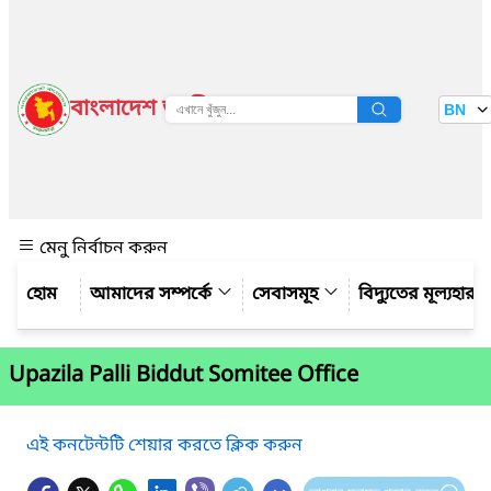
বাংলাদেশ জাতীয় তথ্য বাতায়ন
BN
দেখুন
মেনু নির্বাচন করুন
আমাদের সম্পর্কে
সেবাসমূহ
বিদ্যুতের মূল্যহার
Upazila Palli Biddut Somitee Office
এই কনটেন্টটি শেয়ার করতে ক্লিক করুন