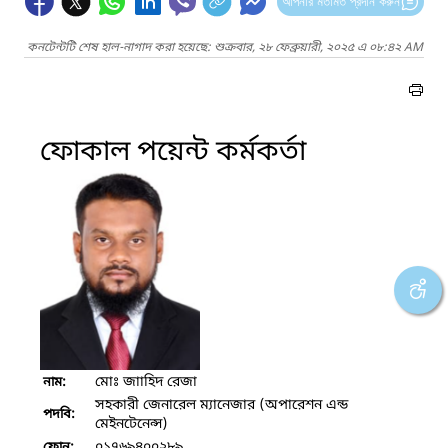
আপনার মতামত প্রদান করুন
কনটেন্টটি শেষ হাল-নাগাদ করা হয়েছে: শুক্রবার, ২৮ ফেব্রুয়ারী, ২০২৫ এ ০৮:৪২ AM
ফোকাল পয়েন্ট কর্মকর্তা
মোঃ জাাহিদ রেজা
নাম:
সহকারী জেনারেল ম্যানেজার (অপারেশন এন্ড
পদবি:
মেইনটেনেন্স)
০১৭৬৯৪০০২৮৯
ফোন: