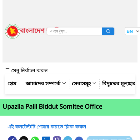
বাংলাদেশ জাতীয় তথ্য বাতায়ন
BN
দেখুন
মেনু নির্বাচন করুন
আমাদের সম্পর্কে
সেবাসমূহ
বিদ্যুতের মূল্যহার
Upazila Palli Biddut Somitee Office
এই কনটেন্টটি শেয়ার করতে ক্লিক করুন