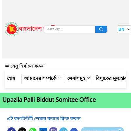
বাংলাদেশ জাতীয় তথ্য বাতায়ন
BN
দেখুন
মেনু নির্বাচন করুন
আমাদের সম্পর্কে
সেবাসমূহ
বিদ্যুতের মূল্যহার
Upazila Palli Biddut Somitee Office
এই কনটেন্টটি শেয়ার করতে ক্লিক করুন