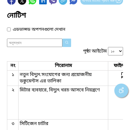
আপনার মতামত প্রদান করুন
নোটিশ
এডভান্সড অপশনগুলো দেখান
পৃষ্ঠা আইটেম
নং
শিরোনাম
ফাইল সম
১
নতুন বিদ্যুৎ সংযোগের জন্য প্রয়োজনীয়
ডকুমেন্টস এর তালিকা
২
মিটার ব্যবহারে, বিদ্যুৎ খরচ আসবে নিয়ন্ত্রণে
৩
সিটিজেন চার্টার